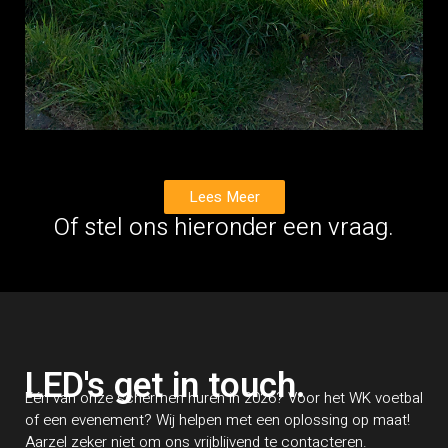
Lees Meer
Of stel ons hieronder een vraag.
LED's get in touch.
Één van onze schermen huren in 2026? Voor het WK voetbal
of een evenement? Wij helpen met een oplossing op maat!
Aarzel zeker niet om ons vrijblijvend te contacteren.